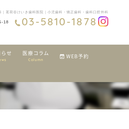
科｜茗荷谷けいき歯科医院｜小児歯科・矯正歯科・歯科口腔外科
03-5810-1878
-18
知らせ
医療コラム
WEB予約
ews
Column