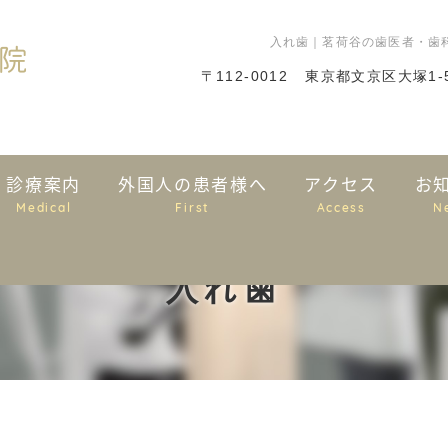
入れ歯｜茗荷谷の歯医者・歯
〒112-0012
東京都文京区大塚1-5
診療案内
外国人の患者様へ
アクセス
お
Medical
First
Access
N
入れ歯